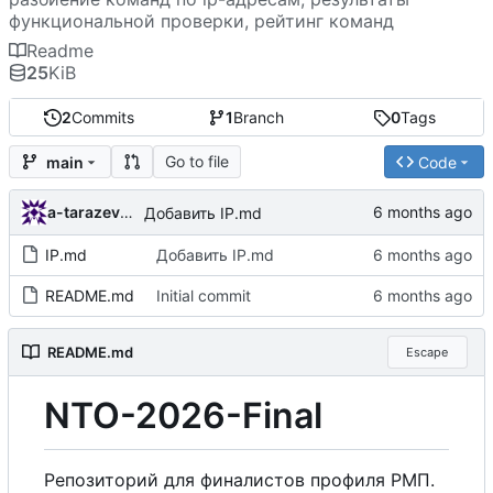
функциональной проверки, рейтинг команд
Readme
25
KiB
2
Commits
1
Branch
0
Tags
Go to file
main
Code
a-tarazevich
Добавить IP.md
IP.md
Добавить IP.md
README.md
Initial commit
README.md
Escape
NTO-2026-Final
Репозиторий для финалистов профиля РМП.