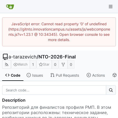
JavaScript error: Cannot read property '0' of undefined
(https://gitnto.innovationcampus.ru/assets/js/webcompone
nts.js?v=1.23.1 @ 10:34345). Open browser console to see
more details.
a-tarazevich
/
NTO-2026-Final
1
0
0
Watch
Star
Code
Issues
Pull Requests
Actions
Description
Репозиторий для финалистов профиля РМП. В этом
репозитории расположены: техническое задание,
разбиение команд по ip-адресам, результаты