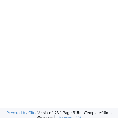
Powered by Gitea
Version: 1.23.1 Page:
315ms
Template:
18ms
Licenses
API