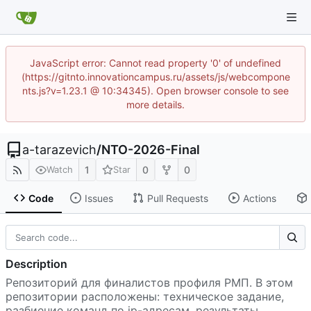
JavaScript error: Cannot read property '0' of undefined
(https://gitnto.innovationcampus.ru/assets/js/webcompone
nts.js?v=1.23.1 @ 10:34345). Open browser console to see
more details.
a-tarazevich
/
NTO-2026-Final
1
0
0
Watch
Star
Code
Issues
Pull Requests
Actions
Description
Репозиторий для финалистов профиля РМП. В этом
репозитории расположены: техническое задание,
разбиение команд по ip-адресам, результаты