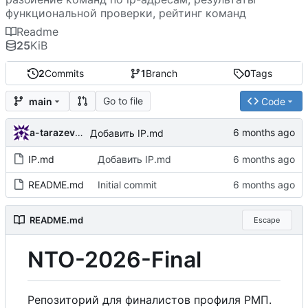
функциональной проверки, рейтинг команд
Readme
25
KiB
2
Commits
1
Branch
0
Tags
Go to file
main
Code
a-tarazevich
Добавить IP.md
IP.md
Добавить IP.md
README.md
Initial commit
README.md
Escape
NTO-2026-Final
Репозиторий для финалистов профиля РМП.