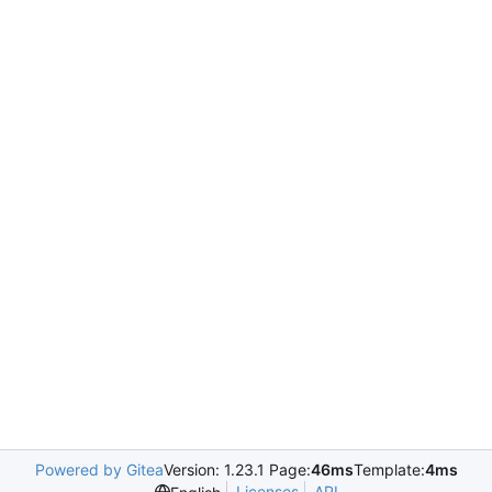
Powered by Gitea
Version: 1.23.1 Page:
46ms
Template:
4ms
Licenses
API