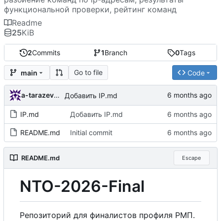
функциональной проверки, рейтинг команд
Readme
25
KiB
2
Commits
1
Branch
0
Tags
Go to file
main
Code
a-tarazevich
Добавить IP.md
IP.md
Добавить IP.md
README.md
Initial commit
README.md
Escape
NTO-2026-Final
Репозиторий для финалистов профиля РМП.