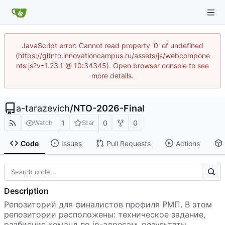
JavaScript error: Cannot read property '0' of undefined
(https://gitnto.innovationcampus.ru/assets/js/webcompone
nts.js?v=1.23.1 @ 10:34345). Open browser console to see
more details.
a-tarazevich
/
NTO-2026-Final
1
0
0
Watch
Star
Code
Issues
Pull Requests
Actions
Description
Репозиторий для финалистов профиля РМП. В этом
репозитории расположены: техническое задание,
разбиение команд по ip-адресам, результаты