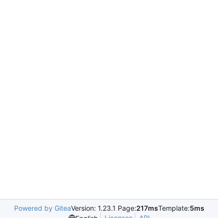
Powered by Gitea
Version: 1.23.1 Page:
217ms
Template:
5ms
Licenses
API